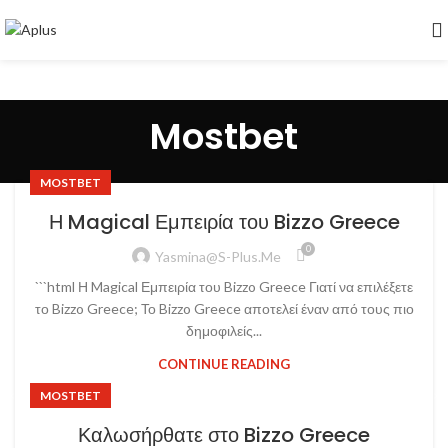
Mostbet
MOSTBET
Η Magical Εμπειρία του Bizzo Greece
0
Yasmina@s-Plus.me
```html Η Magical Εμπειρία του Bizzo Greece Γιατί να επιλέξετε
το Bizzo Greece; Το Bizzo Greece αποτελεί έναν από τους πιο
δημοφιλείς...
CONTINUE READING
MOSTBET
Καλωσήρθατε στο Bizzo Greece