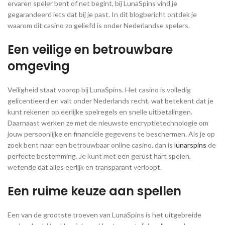
ervaren speler bent of net begint, bij LunaSpins vind je
gegarandeerd iets dat bij je past. In dit blogbericht ontdek je
waarom dit casino zo geliefd is onder Nederlandse spelers.
Een veilige en betrouwbare
omgeving
Veiligheid staat voorop bij LunaSpins. Het casino is volledig
gelicentieerd en valt onder Nederlands recht, wat betekent dat je
kunt rekenen op eerlijke spelregels en snelle uitbetalingen.
Daarnaast werken ze met de nieuwste encryptietechnologie om
jouw persoonlijke en financiële gegevens te beschermen. Als je op
zoek bent naar een betrouwbaar online casino, dan is
lunarspins
de
perfecte bestemming. Je kunt met een gerust hart spelen,
wetende dat alles eerlijk en transparant verloopt.
Een ruime keuze aan spellen
Een van de grootste troeven van LunaSpins is het uitgebreide