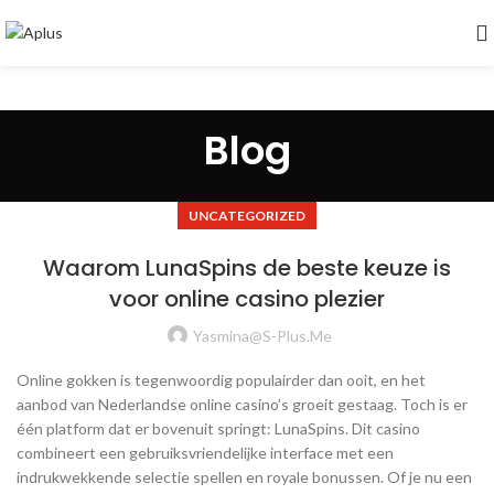
Blog
UNCATEGORIZED
Waarom LunaSpins de beste keuze is
voor online casino plezier
Yasmina@s-Plus.me
Online gokken is tegenwoordig populairder dan ooit, en het
aanbod van Nederlandse online casino’s groeit gestaag. Toch is er
één platform dat er bovenuit springt: LunaSpins. Dit casino
combineert een gebruiksvriendelijke interface met een
indrukwekkende selectie spellen en royale bonussen. Of je nu een