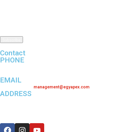
Please enable JavaScript in your browser to complete this form.
Name
*
Email
*
Subscribe
Contact
PHONE
(202) 22687380
(202) 01222109954
EMAIL
Business Inquiry:
management@egyapex.com
ADDRESS
23 Mohamed Said El Halwany St., Hedco buildings, Fourth Floor,
Flat No. 8 Cairo, Egypt