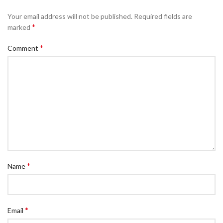
Your email address will not be published.
Required fields are
*
marked
*
Comment
*
Name
*
Email