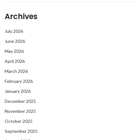
Archives
July 2026
June 2026
May 2026
April 2026
March 2026
February 2026
January 2026
December 2025
November 2025
October 2025
September 2025